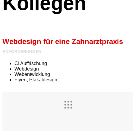
Kollegen
Webdesign für eine Zahnarztpraxis
ANFORDERUNGEN
CI Auffrischung
Webdesign
Webentwicklung
Zur
Zur
Flyer-, Plakatdesign
Website
Website