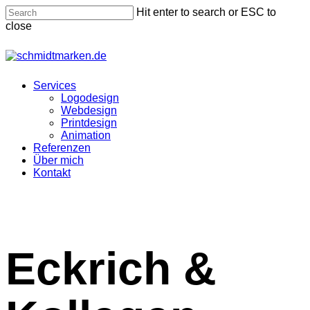
Skip
Hit enter to search or ESC to
to
close
main
content
Close
Search
Menu
Services
Logodesign
Webdesign
Printdesign
Animation
Referenzen
Über mich
Kontakt
Eckrich &