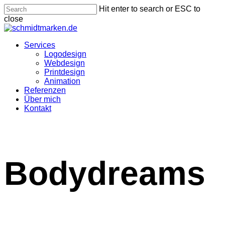
Skip
Hit enter to search or ESC to
to
close
main
Close
content
Search
Menu
Services
Logodesign
Webdesign
Printdesign
Animation
Referenzen
Über mich
Kontakt
Bodydreams