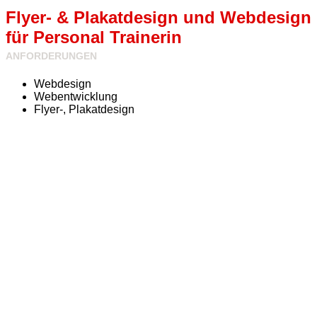
Flyer- & Plakatdesign und Webdesign
für Personal Trainerin
ANFORDERUNGEN
Zur
Zur
Webdesign
Website
Website
Webentwicklung
Flyer-, Plakatdesign